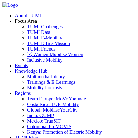
About TUMI
Focus Area
TUMI Challenges
TUMI Data
TUMI E-Mobility
TUMI E-Bus Mission
TUMI Friends
Women Mobilize Women
Inclusive Mobility
Events
Knowledge Hub
Multimedia Library
Trainings & E-Learnings
Mobility Podcasts
Regions
Team Europe: MoVe Yaoundé
Costa Rica: TUE-Mobility
Global: MobiliseYourCity
India: GUMP
Mexico: TranSIT
Colombia: ProMOVIS
Kenya: Promotion of Electric Mobility
TUMI Blog