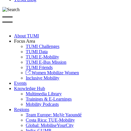
About TUMI
Focus Area
TUMI Challenges
TUMI Data
TUMI E-Mobility
TUMI E-Bus Mission
TUMI Friends
Women Mobilize Women
Inclusive Mobility
Events
Knowledge Hub
Multimedia Library
Trainings & E-Learnings
Mobility Podcasts
Regions
Team Europe: MoVe Yaoundé
Costa Rica: TUE-Mobility
Global: MobiliseYourCity
India: GUMP